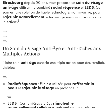
Strasbourg
depuis 50 ans, vous propose un
soin du visage
anti-âge
utilisant le combiné
radiofréquence
et
LEDS
.
Ce
soin est une solution de haute technologie, non invasive, pour
rajeunir naturellement
votre visage sans avoir recours aux
5
injections
.
Un Soin du Visage Anti-Âge et Anti-Taches aux
Multiples Actions
Notre soin
anti-âge
associe une triple action pour des résultats
visibles
:
Radiofréquence
: Elle est utilisée pour
raffermir la
peau
et
rajeunir le visage
en profondeur
.
LEDS
: Ces lumières ciblées
stimulent le
renouvellement cellulaire
, agissant sur les cicatrices,