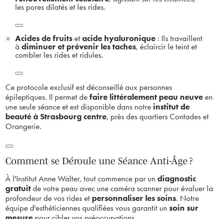
les pores dilatés et les rides
.
Acides de fruits
et
acide hyaluronique
: Ils travaillent
à
diminuer et prévenir les taches
, éclaircir le teint et
combler les rides et ridules
.
Ce protocole exclusif est déconseillé aux personnes
épileptiques
.
Il permet de
faire littéralement peau neuve
en
une seule séance et est disponible dans notre
institut de
beauté à Strasbourg centre
, près des quartiers Contades et
Orangerie
.
Comment se Déroule une Séance Anti-Âge ?
À l'Institut Anne Walter, tout commence par un
diagnostic
gratuit
de votre peau avec une caméra scanner pour évaluer la
profondeur de vos rides et
personnaliser les soins
. Notre
équipe d'esthéticiennes qualifiées vous garantit un
soin sur
mesure
pour cibler vos préoccupations