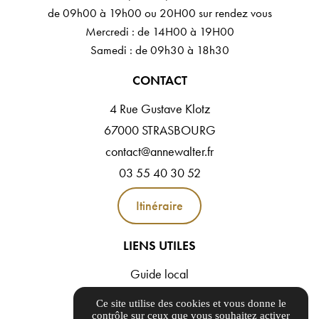
de 09h00 à 19h00 ou 20H00 sur rendez vous
Mercredi : de 14H00 à 19H00
Samedi : de 09h30 à 18h30
CONTACT
4 Rue Gustave Klotz
67000 STRASBOURG
contact@annewalter.fr
03 55 40 30 52
Itinéraire
LIENS UTILES
Guide local
Informations complémentaires
Ce site utilise des cookies et vous donne le
Mentions légales
contrôle sur ceux que vous souhaitez activer