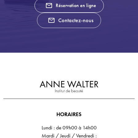
mail_outline
Réservation en ligne
mail_outline
Contactez-nous
HORAIRES
Lundi : de 09h00 à 14h00
Mardi / Jeudi / Vendredi :